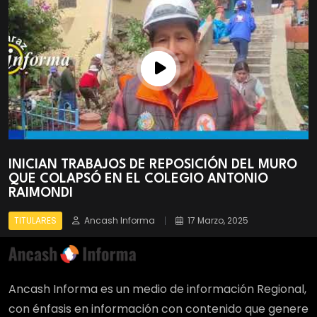
INICIAN TRABAJOS DE REPOSICIÓN DEL MURO
Solicitan ampliación de prisión preventiva para
Universidad César Vallejo dona 60 carpetas
presidentes de comités de aula solicitan
QUE COLAPSÓ EN EL COLEGIO ANTONIO
implicado en presunto as3sin4to
unipersonales a colegio del centro poblado de
información sobre avance del plan de
RAIMONDI
Marián
contingencia
TITULARES
Ancash Informa
17 Marzo, 2025
TITULARES
TITULARES
TITULARES
Ancash Informa
Ancash Informa
Ancash Informa
17 Marzo, 2025
17 Marzo, 2025
17 Marzo, 2025
Ancash Informa es un medio de información Regional,
con énfasis en información con contenido que genere