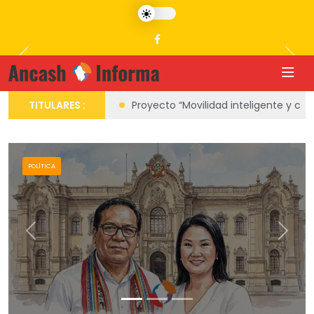
Previous
Nex
RESULTADOS ONP.
TITULARES :
Proyecto “Movilidad inteligente y cul
POLÍTICA
Previous
Next